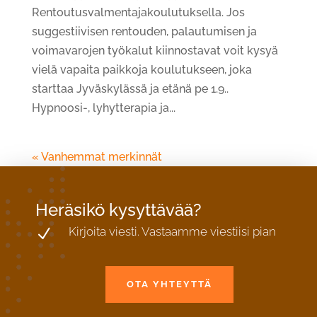
Rentoutusvalmentajakoulutuksella. Jos
suggestiivisen rentouden, palautumisen ja
voimavarojen työkalut kiinnostavat voit kysyä
vielä vapaita paikkoja koulutukseen, joka
starttaa Jyväskylässä ja etänä pe 1.9..
Hypnoosi-, lyhytterapia ja...
« Vanhemmat merkinnät
Heräsikö kysyttävää?
Kirjoita viesti. Vastaamme viestiisi pian
N
OTA YHTEYTTÄ