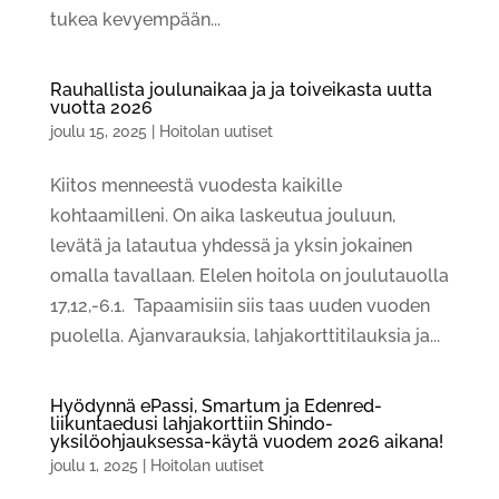
tukea kevyempään...
Rauhallista joulunaikaa ja ja toiveikasta uutta
vuotta 2026
joulu 15, 2025
|
Hoitolan uutiset
Kiitos menneestä vuodesta kaikille
kohtaamilleni. On aika laskeutua jouluun,
levätä ja latautua yhdessä ja yksin jokainen
omalla tavallaan. Elelen hoitola on joulutauolla
17,12,-6.1. Tapaamisiin siis taas uuden vuoden
puolella. Ajanvarauksia, lahjakorttitilauksia ja...
Hyödynnä ePassi, Smartum ja Edenred-
liikuntaedusi lahjakorttiin Shindo-
yksilöohjauksessa-käytä vuodem 2026 aikana!
joulu 1, 2025
|
Hoitolan uutiset