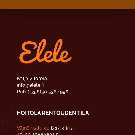
Katja Vuorela
info@elele.fi
Puh. (+358)50 536 1996
HOITOLA RENTOUDEN TILA
Väinönkatu 40
B 17, 4 krs.
40100 JYVÄSKYLÄ