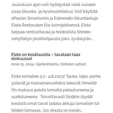
Joulukuun ajan voit hyödyntää vielä vuoden
2025 liikunta- ja hyvinvointietusi. Voit käyttää
ePassin, Smartumin ja Edenredin liikuntaetuja
Elele Rentouden tila-toimipisteessä. Elele
tarjoaa rentouttavaa ja hoidollista Shindo-
venyttelyn yksilöohjausta joko Jyväslylän...
Elele on kesätauolla – tavataan taas
elokuussa!
kesä 25, 2024
|
Ajankohtaista
,
Hoitolan uutiset
Elele lomailee 3.7.- 4.8.2023! Tauko, lepo, perhe,
ystävät ja maisemanvaihdos tekevät ihmeitä!
On mukava palata lomalta palautuneena ja
uudistuneena. Toivottavasti Sinäkin löydät
kesästä omat tavat ladata akkuja lomaillen tai
töiden lomassa. Jos sinulla on kesän...