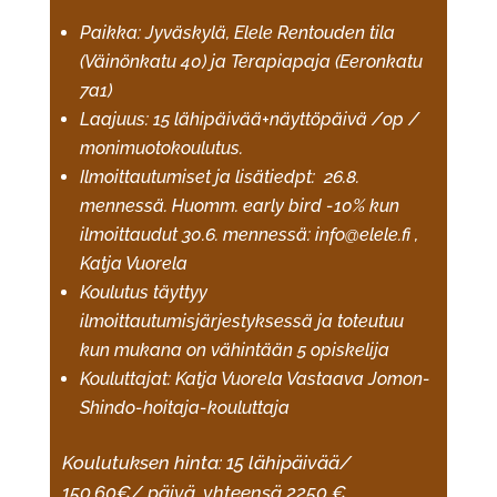
Paikka: Jyväskylä, Elele Rentouden tila
(Väinönkatu 40) ja Terapiapaja (Eeronkatu
7a1)
Laajuus: 15 lähipäivää+näyttöpäivä /op /
monimuotokoulutus.
Ilmoittautumiset ja lisätiedpt: 26.8.
mennessä. Huomm. early bird -10% kun
ilmoittaudut 30.6. mennessä: info@elele.fi ,
Katja Vuorela
Koulutus täyttyy
ilmoittautumisjärjestyksessä ja toteutuu
kun mukana on vähintään 5 opiskelija
Kouluttajat: Katja Vuorela Vastaava Jomon-
Shindo-hoitaja-kouluttaja
Koulutuksen hinta: 15 lähipäivää/
150.60€/ päivä. yhteensä 2250 €