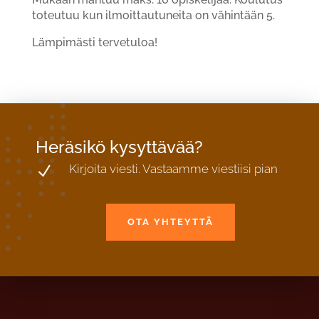
toteutuu kun ilmoittautuneita on vähintään 5.
Lämpimästi tervetuloa!
Heräsikö kysyttävää?
Kirjoita viesti. Vastaamme viestiisi pian
N
OTA YHTEYTTÄ