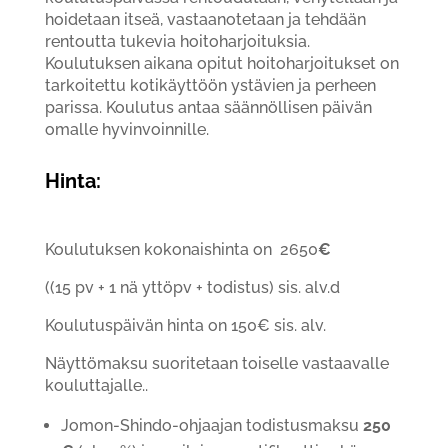
hoidetaan itseä, vastaanotetaan ja tehdään
rentoutta tukevia hoitoharjoituksia.
Koulutuksen aikana opitut hoitoharjoitukset on
tarkoitettu kotikäyttöön ystävien ja perheen
parissa. Koulutus antaa säännöllisen päivän
omalle hyvinvoinnille.
Hinta:
Koulutuksen kokonaishinta on 2650
€
((15 pv + 1 nä yttöpv + todistus) sis. alv.d
Koulutuspäivän hinta on 150€ sis. alv.
Näyttömaksu suoritetaan toiselle vastaavalle
kouluttajalle..
Jomon-Shindo-ohjaajan todistusmaksu
250