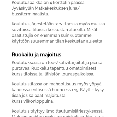
Koulutuspaikka on 4 korttelin päässä
Jyväskylän Matkakeskuksen juna/
bussiterminaalista.
Koulutus järjestetään tarvittaessa myös muissa
sovituissa tiloissa keskustan alueella. Mikäli
osallistujia on enemmän kuin 6, otamme
käyttöön suuremman tilan keskustan alueelta.
Ruokailu ja majoitus
Koulutuksessa on tee-/kahvitarjoilut ja pientä
purtavaa. Ruokailu tapahtuu omatoimisesti
kurssitiloissa tai lähistön lounaspaikoissa.
Koulutustilassa on mahdollisuus myös yöpyä
kahdessa erillisessä huoneessa 15 €/yö – kysy
lisää jos kaipaat majoitusta
kurssiviikonloppuina.
Koulutus täyttyy ilmoittautumisjärjestyksessä.
Mukaan mahtuu maks. 10 opiskelijaa. Koulutus