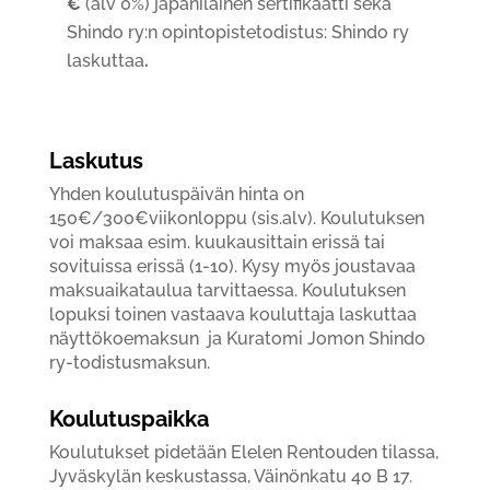
€
(alv 0%) japanilainen sertifikaatti sekä
Shindo ry:n opintopistetodistus: Shindo ry
laskuttaa
.
Laskutus
Yhden koulutuspäivän hinta on
150€/300€viikonloppu (sis.alv). Koulutuksen
voi maksaa esim. kuukausittain erissä tai
sovituissa erissä (1-10). Kysy myös joustavaa
maksuaikataulua tarvittaessa. Koulutuksen
lopuksi toinen vastaava kouluttaja laskuttaa
näyttökoemaksun ja Kuratomi Jomon Shindo
ry-todistusmaksun.
Koulutuspaikka
Koulutukset pidetään Elelen Rentouden tilassa,
Jyväskylän keskustassa, Väinönkatu 40 B 17.