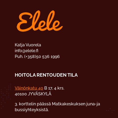
Katja Vuorela
info@elele.fi
Puh. (+358)50 536 1996
HOITOLA RENTOUDEN TILA
Väinönkatu 40
B 17, 4 krs.
40100 JYVÄSKYLÄ
3. korttelin päässä Matkakeskuksen juna-ja
bussiyhteyksistä.