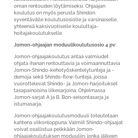
oman rentouden löytämiseksi. Ohjaajan
koulutus on myös perusta Shindon
syventävälle koulutusosiolle ja varsinaiselle,
yhteensä kaksivuotiselle kouluttaja-
hoitajakoulutukselle.
Jomon-ohjaajan moduulikoulutusosio 4 pv:
Jomon-ohjaajakoulutus antaa valmiudet
ohjata ihanan rentouttavia ja voimaannuttavia
Jomon-Shindo-kehotyöskentelytunteja ja -
demoja sekä Shindo-flow-tunteja, joissa
vuorottelevat Shindo- ja Jomon-harjoitukset
tasapainoisina liikesarjoina. Ohjelmassa
Jomon-sarjat A ja B, Bon-seisontasarja ja
istumasarja.
Jomon-ohjaajakoulutusmoduuli toteutetaan
kahtena viikonloppuna. Valmiit Shindo-ohjaajat
voivat osallistua pelkkään Jomon-
ohjaajakoulutuksen moduuliin, jonka jälkeen