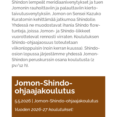
Shindon lempeät meridiaanivenytykset ja tuen
Jomonin rauhoittaviin ja palauttaviin kierto-
taivutusvenytyksiin. Jomon on Sensei Kazuko
Kuratomin kehittämää jatkumoa Shindolle.
Yhdessä ne muodostavat ihania Shindo flow-
tunteja, joissa Jomon- ja Shindo-liikkeet
vuorottelevat rennosti virraten. Koulutuksen
Shindo-ohjaajaosuus toteutetaan
viikonloppuisin (noin kerran kuussa). Shindo-
osion lopussa järjestämme yhdessä Jomon-
Shindon peruskurssin osana koulutusta (2
pv/12 h).
Jomon-Shindo-
ohjaajakoulutus
5.5.2026
|
Jomon-Shindo-ohjaajakoulutus
Vuoden 2026-27 koulutukset: