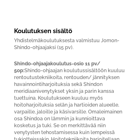
Koulutuksen sisältö
Yhdistelmäkoulutuksesta valmistuu Jomon-
Shindo-ohjaajaksi (15 pv).
Shindo-ohjaajakoulutus-osio 11 pv/
5op:
Shindo-ohjaajan koulutussisältöön kuuluu
rentoutustekniikoita, rentouden/ jännityksen
havainnointiharjoituksia sekä Shindon
meridiaanivenytykset yksin ja parin kanssa
tuettuina. Koulutukseen kuuluu myös
hoitoharjoituksia selän ja hartioiden alueelle,
varpaille, jaloille ja käsivarsille. Omaleimainen
osa Shindoa on lämmin ja kunnioittava
kosketus ja tuki. Se on merkittävää niin
venytysten tehostamisessa kuin lempeissä
tukiotteissakin. Hoitotekniikoita harjoitellaan