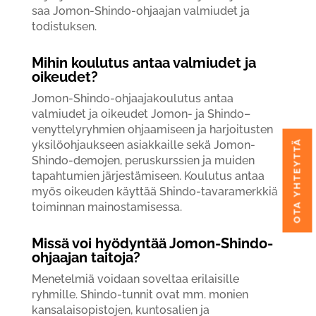
saa Jomon-Shindo-ohjaajan valmiudet ja
todistuksen.
Mihin koulutus antaa valmiudet ja
oikeudet?
Jomon-Shindo-ohjaajakoulutus antaa
valmiudet ja oikeudet Jomon- ja Shindo–
venyttelyryhmien ohjaamiseen ja harjoitusten
OTA YHTEYTTÄ
yksilöohjaukseen asiakkaille sekä Jomon-
Shindo-demojen, peruskurssien ja muiden
tapahtumien järjestämiseen. Koulutus antaa
myös oikeuden käyttää Shindo-tavaramerkkiä
toiminnan mainostamisessa.
Missä voi hyödyntää Jomon-Shindo-
ohjaajan taitoja?
Menetelmiä voidaan soveltaa erilaisille
ryhmille. Shindo-tunnit ovat mm. monien
kansalaisopistojen, kuntosalien ja