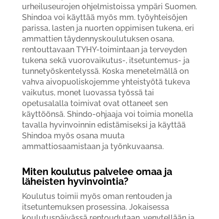
urheiluseurojen ohjelmistoissa ympäri Suomen.
Shindoa voi käyttää myös mm. työyhteisöjen
parissa, lasten ja nuorten oppimisen tukena, eri
ammattien täydennyskoulutuksen osana,
rentouttavaan TYHY-toimintaan ja terveyden
tukena sekä vuorovaikutus-, itsetuntemus- ja
tunnetyöskentelyssä. Koska menetelmällä on
vahva aivopuoliskojemme yhteistyötä tukeva
vaikutus, monet luovassa työssä tai
opetusalalla toimivat ovat ottaneet sen
käyttöönsä. Shindo-ohjaaja voi toimia monella
tavalla hyvinvoinnin edistämiseksi ja käyttää
Shindoa myös osana muuta
ammattiosaamistaan ja työnkuvaansa.
Miten koulutus palvelee omaa ja
läheisten hyvinvointia?
Koulutus toimii myös oman rentouden ja
itsetuntemuksen prosessina. Jokaisessa
koulutuspäivässä rentoudutaan, venytellään ja