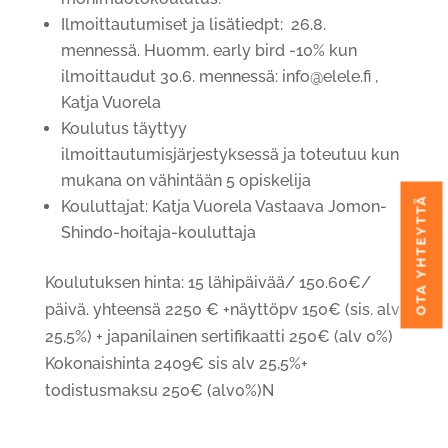
Ilmoittautumiset ja lisätiedpt: 26.8.
mennessä. Huomm. early bird -10% kun
ilmoittaudut 30.6. mennessä: info@elele.fi ,
Katja Vuorela
Koulutus täyttyy
ilmoittautumisjärjestyksessä ja toteutuu kun
mukana on vähintään 5 opiskelija
OTA YHTEYTTÄ
Kouluttajat: Katja Vuorela Vastaava Jomon-
Shindo-hoitaja-kouluttaja
Koulutuksen hinta: 15 lähipäivää/ 150.60€/
päivä. yhteensä 2250 € +näyttöpv 150€ (sis. alv
25,5%) + japanilainen sertifikaatti 250€ (alv 0%)
Kokonaishinta 2409€ sis alv 25,5%+
todistusmaksu 250€ (alv0%)N