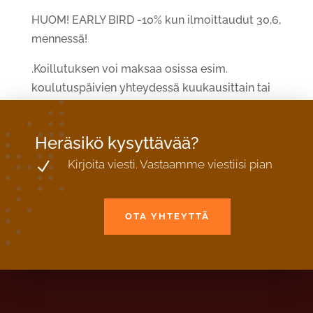
HUOM! EARLY BIRD -10% kun ilmoittaudut 30,6,
mennessä!
.Koillutuksen voi maksaa osissa esim.
koulutuspäivien yhteydessä kuukausittain tai
muissa sovituissa erissä joustavsdti
Heräsikö kysyttävää?
Kirjoita viesti. Vastaamme viestiisi pian
N
OTA YHTEYTTÄ