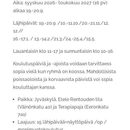
Aika: syyskuu 2026- toukokuu 2027 (16 pv)
alkaa 19.-20.9.
Läjhipäivät: 19.-20.9. /10.-11.10./20.-21.11./12.
12.//
16.-17.1. / 13.-14.2./21.3./24.-25.4./15.5
.
Lauantaisin klo 11-17 ja sunnuntaisin klo 10-16.
Koulutuspäiviä ja -ajoista voidaan tarvittaess
sopia vielä kun ryhmä on koossa. Mahdollisista
poissaoloista ja korvaavista päivistä voi sspia
kouluttajan kanssa.
Paikka: Jyväskylä, Elele Rentouden tila
(Väinönkatu 40) ja Terapiapaja (Eeronkatu
7a1)
Laajuus: 15 lähipäivää+näyttöpäivä /op /
monimuotokoulutus.