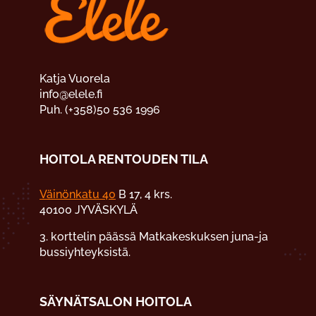
Katja Vuorela
info@elele.fi
Puh. (+358)50 536 1996
HOITOLA RENTOUDEN TILA
Väinönkatu 40
B 17, 4 krs.
40100 JYVÄSKYLÄ
3. korttelin päässä Matkakeskuksen juna-ja
bussiyhteyksistä.
SÄYNÄTSALON HOITOLA