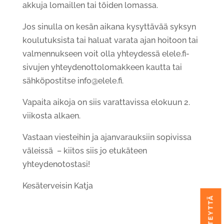
akkuja lomaillen tai töiden lomassa.
Jos sinulla on kesän aikana kysyttävää syksyn
koulutuksista tai haluat varata ajan hoitoon tai
valmennukseen voit olla yhteydessä elele.fi-
sivujen yhteydenottolomakkeen kautta tai
sähköpostitse info@elele.fi.
Vapaita aikoja on siis varattavissa elokuun 2.
viikosta alkaen.
Vastaan viesteihin ja ajanvarauksiin sopivissa
väleissä – kiitos siis jo etukäteen
yhteydenotostasi!
Kesäterveisin Katja