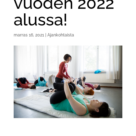
vuoden 2022
alussa!
marras 16, 2021
|
Ajankohtaista