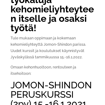
kehomieliyhteytee
n itselle ja osaksi
työtä!
Tule mukaan oppimaan ja kokemaan
kehomieliyhteyttä Jomon-Shindon parissa.
Uudet kurssit ja koulutukset käynnistyvät
Jyväskylässä tammikuussa 15.-16.1.2022.
Omaan kehonhuoltoon, rentouteen ja
itsehoitoon:
JOMON-SHINDON
PERUSKURSSI
(2pv) 15.-16,1.2021