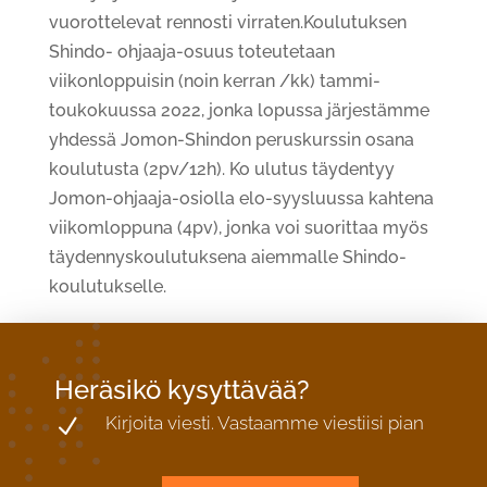
vuorottelevat rennosti virraten.Koulutuksen
Shindo- ohjaaja-osuus toteutetaan
viikonloppuisin (noin kerran /kk) tammi-
toukokuussa 2022, jonka lopussa järjestämme
yhdessä Jomon-Shindon peruskurssin osana
koulutusta (2pv/12h). Ko ulutus täydentyy
Jomon-ohjaaja-osiolla elo-syysluussa kahtena
viikomloppuna (4pv), jonka voi suorittaa myös
täydennyskoulutuksena aiemmalle Shindo-
koulutukselle.
OTA YHTEYTTÄ JA KYSY LISÄÄ!
Heräsikö kysyttävää?
Kirjoita viesti. Vastaamme viestiisi pian
N