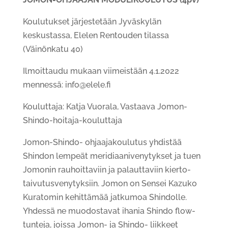
Koulutukset järjestetään Jyväskylän
keskustassa, Elelen Rentouden tilassa
(Väinönkatu 40)
Ilmoittaudu mukaan viimeistään 4.1.2022
mennessä: info@elele.fi
Kouluttaja: Katja Vuorala, Vastaava Jomon-
Shindo-hoitaja-kouluttaja
Jomon-Shindo- ohjaajakoulutus yhdistää
Shindon lempeät meridiaanivenytykset ja tuen
Jomonin rauhoittaviin ja palauttaviin kierto-
taivutusvenytyksiin. Jomon on Sensei Kazuko
Kuratomin kehittämää jatkumoa Shindolle.
Yhdessä ne muodostavat ihania Shindo flow-
tunteja, joissa Jomon- ja Shindo- liikkeet