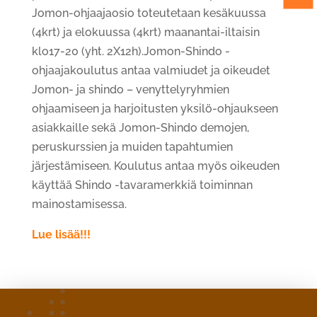
Jomon-ohjaajaosio toteutetaan kesäkuussa
(4krt) ja elokuussa (4krt) maanantai-iltaisin
klo17-20 (yht. 2X12h).Jomon-Shindo -
ohjaajakoulutus antaa valmiudet ja oikeudet
Jomon- ja shindo – venyttelyryhmien
ohjaamiseen ja harjoitusten yksilö-ohjaukseen
asiakkaille sekä Jomon-Shindo demojen,
peruskurssien ja muiden tapahtumien
järjestämiseen. Koulutus antaa myös oikeuden
käyttää Shindo -tavaramerkkiä toiminnan
mainostamisessa.
Lue lisää!!!