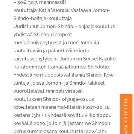
– 50€ 30.7. mennnessä!
Kouluttaja: Katja Vuorala, Vastaava Jomon-
Shindo-hoitaja-kouluttaja
Uudistunut Jomon-Shindo – ohjaajakoulutus
yhdistää Shindon lempeät
meridiaanivenytykset ja tuen Jomonin
rauhoittaviin ja palauttaviin kierto-
taivutusvenytyksiin, Jomon on Sensei Kazuko
Kuratomin kehittämää jatkumoa Shindolle.
Yhdessä ne muodostavat ihania Shindo-flow-
tunteja, joissa Jomon- ja Shindo- liikkeet
vuorottelevat rennosti virraten.
Koulutuksen Shindo- ohjaaja-osuus
OTA YHTEYTTÄ
toteutetaan maanantai-iltaisin klo17-20, 18
kertana (3h) + 1 yhdessä sovittu viikonloppu
keväällä 2020, jolloin järjestämme Shindon
peruskurssin osana koulutusta (2pv/12h).