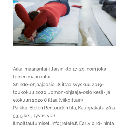
Aika: maanantai-iltaisin klo 17-20, noin joka
toinen maanantai
Shindo-ohjaajaosio 18 iltaa syyskuu 2019-
toukokuu 2020, Jomon-ohjaaja-osio kesä- ja
elokuun 2020 8 iltaa (viikoittain)
Paikka: Elelen Rentouden tila, Kauppakatu 28 a
53, 5.krs., Jyväslylä)
Ilmoittautumiset: info@elele.fi, Early bird- hinta