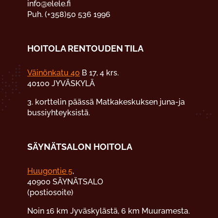
info@elele.fi
Puh. (+358)50 536 1996
HOITOLA RENTOUDEN TILA
Väinönkatu 40
B 17, 4 krs.
40100 JYVÄSKYLÄ
3. korttelin päässä Matkakeskuksen juna-ja
bussiyhteyksistä.
SÄYNÄTSALON HOITOLA
Huugontie 5
,
40900 SÄYNÄTSALO
(postiosoite)
Noin 16 km Jyväskylästä, 6 km Muuramesta.