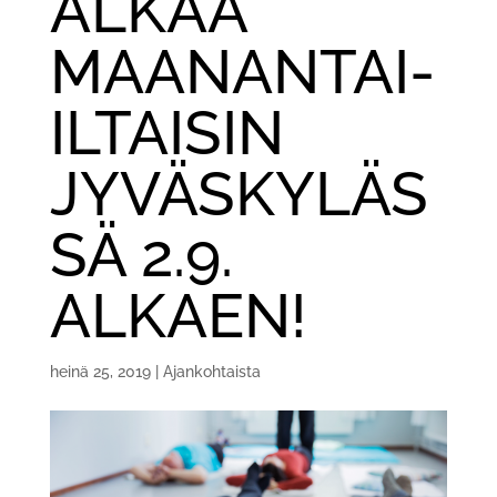
ALKAA
MAANANTAI-
ILTAISIN
JYVÄSKYLÄS
SÄ 2.9.
ALKAEN!
heinä 25, 2019
|
Ajankohtaista