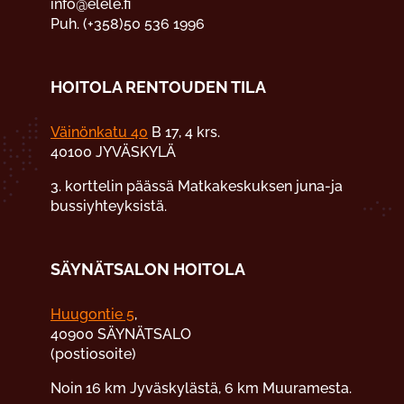
info@elele.fi
Puh. (+358)50 536 1996
HOITOLA RENTOUDEN TILA
Väinönkatu 40
B 17, 4 krs.
40100 JYVÄSKYLÄ
3. korttelin päässä Matkakeskuksen juna-ja
bussiyhteyksistä.
SÄYNÄTSALON HOITOLA
Huugontie 5
,
40900 SÄYNÄTSALO
(postiosoite)
Noin 16 km Jyväskylästä, 6 km Muuramesta.